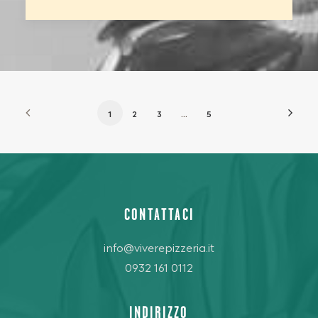
1
2
3
…
5
CONTATTACI
info@viverepizzeria.it
0932 161 0112
INDIRIZZO