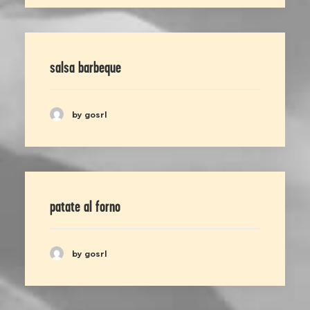
salsa barbeque
by gosrl
patate al forno
by gosrl