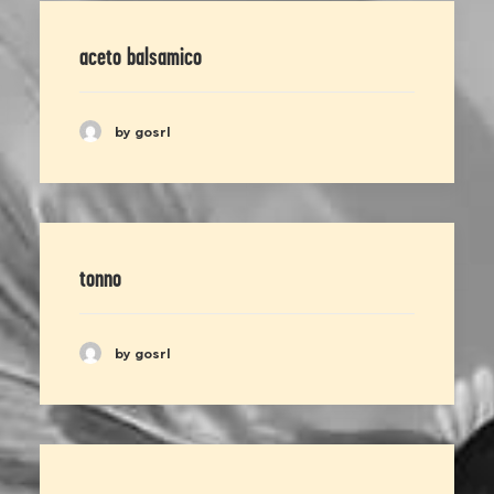
aceto balsamico
by gosrl
tonno
by gosrl