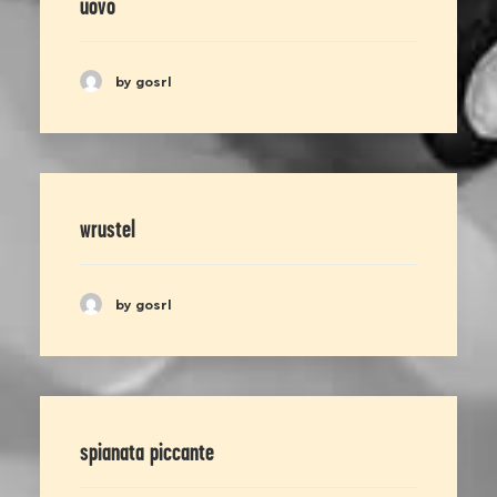
uovo
by gosrl
wrustel
by gosrl
spianata piccante