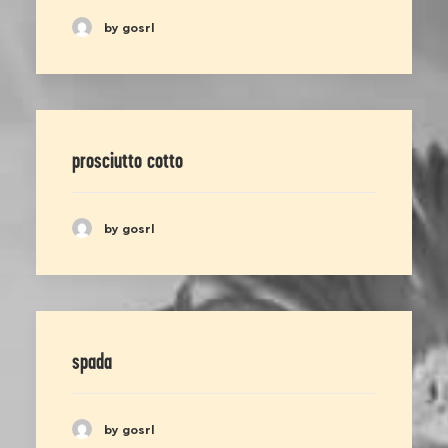
by gosrl
prosciutto cotto
by gosrl
spada
by gosrl