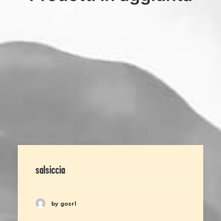
salsiccia
by gosrl