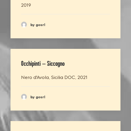
2019
by gosrl
Occhipinti – Siccagno
Nero d'Avola, Sicilia DOC, 2021
by gosrl