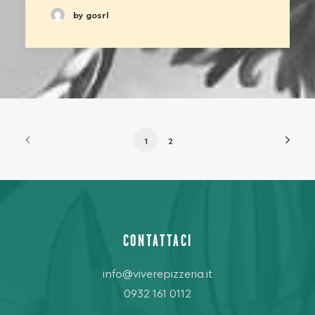
by gosrl
1
2
CONTATTACI
info@viverepizzeria.it
0932 161 0112