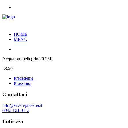
HOME
MENU
Acqua san pellegrino 0,75L
€3.50
Precedente
Prossimo
Contattaci
info@viverepizzeria.it
0932 161 0112
Indirizzo