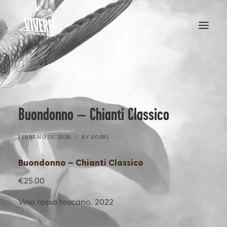
HOME
MENU
Buondonno – Chianti Classico
FEBBRAIO 13, 2026
|
BY
GOSRL
Buondonno – Chianti Classico
€25.00
Vino rosso toscano, 2022