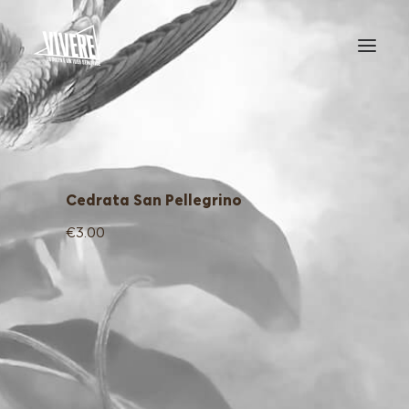
HOME
MENU
Cedrata San Pellegrino
€3.00