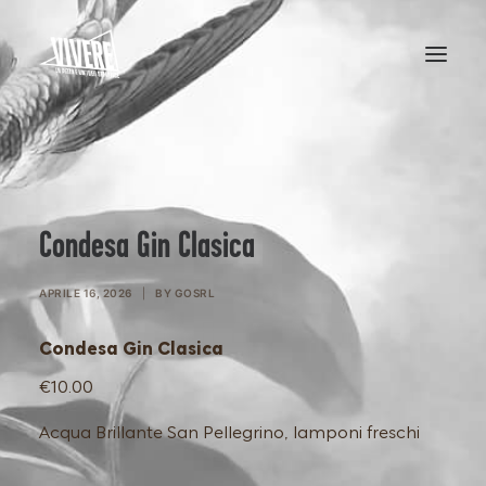
HOME
MENU
Condesa Gin Clasica
APRILE 16, 2026
|
BY
GOSRL
Condesa Gin Clasica
€10.00
Acqua Brillante San Pellegrino, lamponi freschi