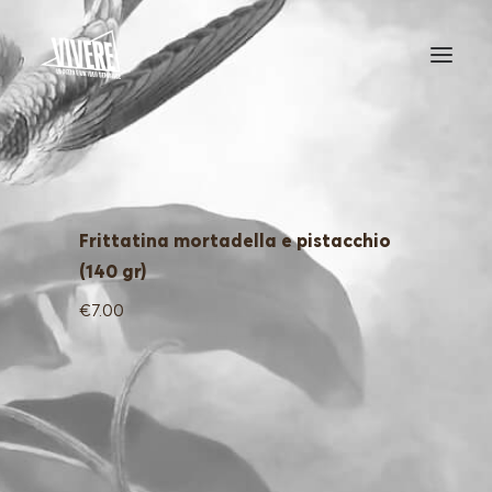
HOME
MENU
Frittatina mortadella e pistacchio
(140 gr)
€7.00