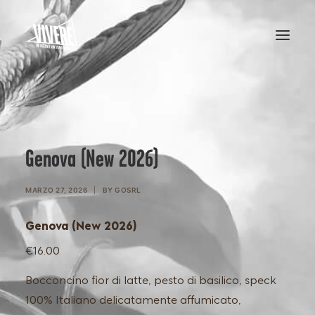
HOME
MENU
Genova (New 2026)
MARZO 27, 2026
|
BY
GOSRL
Genova (New 2026)
€16.00
Bocconcino fior di latte, pesto di basilico, speck
100% Italiano delicatamente affumicato,