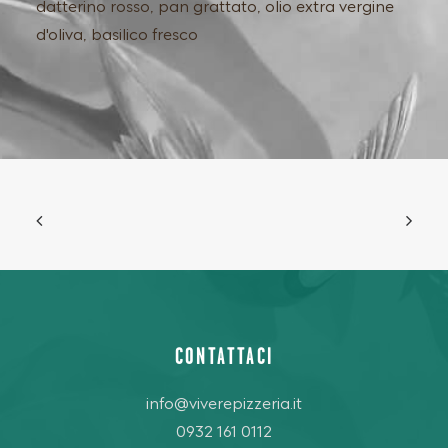
datterino rosso, pan grattato, olio extra vergine
d'oliva, basilico fresco
CONTATTACI
info@viverepizzeria.it
0932 161 0112