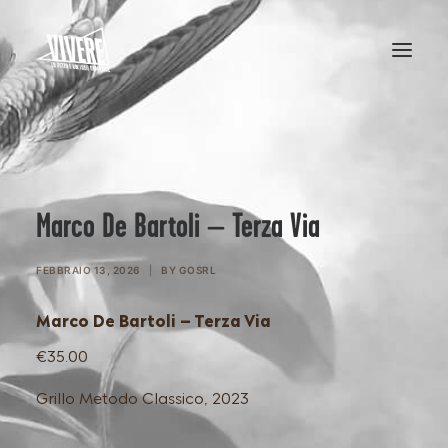
HOME
MENU
Marco De Bartoli – Terza Via
FEBBRAIO 13, 2026
|
BY
GOSRL
Marco De Bartoli – Terza Via
€35.00
Grillo Metodo Classico, 2023