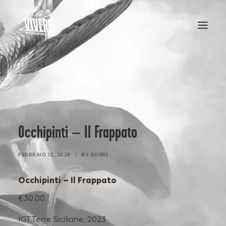
HOME
MENU
Occhipinti – Il Frappato
FEBBRAIO 13, 2026
|
BY
GOSRL
Occhipinti – Il Frappato
€30.00
IGT Terre Siciliane, 2023