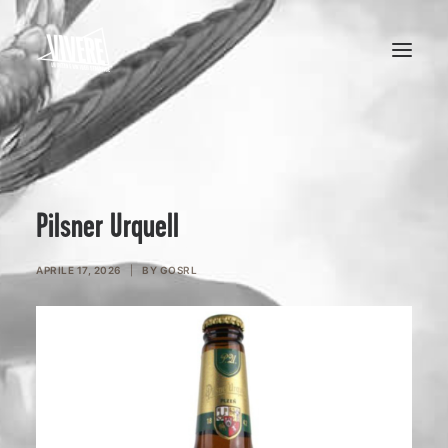
HOME
MENU
Pilsner Urquell
APRILE 17, 2026
|
BY
GOSRL