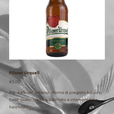
Pilsner Urquell
€5.00
Pils, 4,4% vol.. Intenso aroma di pregiato luppolo
Saaz. Gusto pieno, equilibrato e intensamente
luppolato.