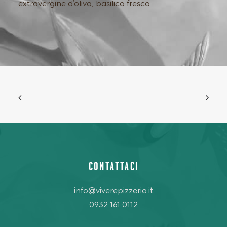
extravergine d’oliva, basilico fresco
CONTATTACI
info@viverepizzeria.it
0932 161 0112