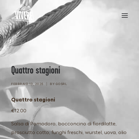
HOME
MENU
Quattro stagioni
FEBBRAIO 13, 2026
|
BY
GOSRL
Quattro stagioni
€12.00
Salsa di Pomodoro, bocconcino di fiordilatte,
prosciutto cotto, funghi freschi, wurstel, uova, olio