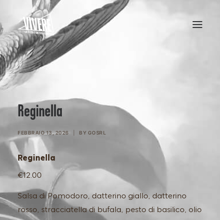
HOME
MENU
Reginella
FEBBRAIO 13, 2026
|
BY
GOSRL
Reginella
€12.00
Salsa di Pomodoro, datterino giallo, datterino
rosso, stracciatella di bufala, pesto di basilico, olio