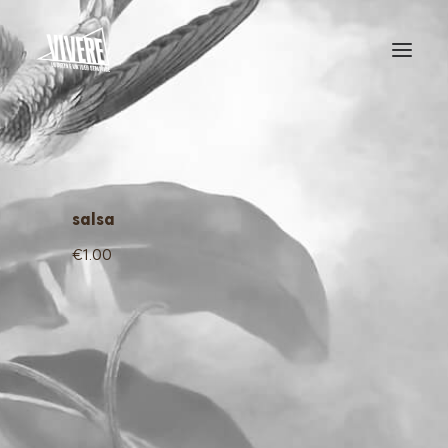
HOME
MENU
salsa
€1.00