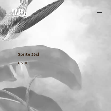
HOME
MENU
Sprite 33cl
€3.00