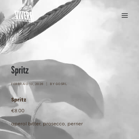
HOME
MENU
Spritz
FEBBRAIO 13, 2026
|
BY
GOSRL
Spritz
€8.00
aperol bitter, prosecco, perrier