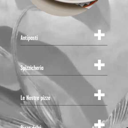
Antipasti
Spizzicheria
Le Nostre pizze
Pizze dolci